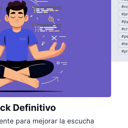
#no
#ja
#py
#cr
#pe
#te
#pr
ck Definitivo
ente para mejorar la escucha