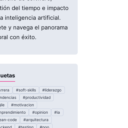
tión del tiempo e impacto
a inteligencia artificial.
te y navega el panorama
oral con éxito.
quetas
rrera
#soft-skills
#liderazgo
ndencias
#productividad
ile
#motivacion
prendimiento
#opinion
#ia
ean-code
#arquitectura
ackend
#testing
#poo