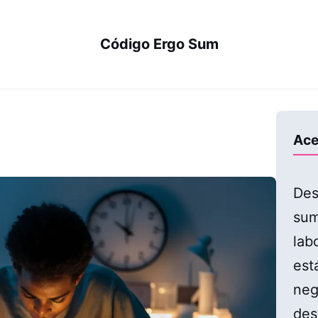
Código Ergo Sum
Ace
Des
sum
lab
est
neg
des