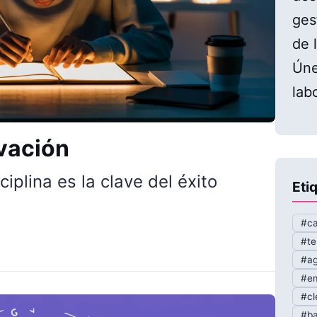
ges
de l
Úne
lab
ivación
iplina es la clave del éxito
Eti
#ca
#te
#ag
#em
#cl
#b