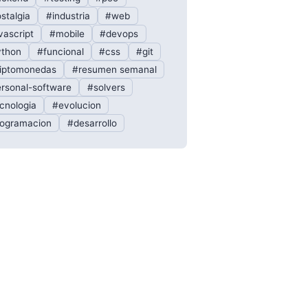
stalgia
#industria
#web
vascript
#mobile
#devops
thon
#funcional
#css
#git
iptomonedas
#resumen semanal
rsonal-software
#solvers
cnologia
#evolucion
ogramacion
#desarrollo