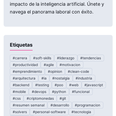
impacto de la inteligencia artificial. Únete y
navega el panorama laboral con éxito.
Etiquetas
#carrera
#soft-skills
#liderazgo
#tendencias
#productividad
#agile
#motivacion
#emprendimiento
#opinion
#clean-code
#arquitectura
#ia
#nostalgia
#industria
#backend
#testing
#poo
#web
#javascript
#mobile
#devops
#python
#funcional
#css
#criptomonedas
#git
#resumen semanal
#desarrollo
#programacion
#solvers
#personal-software
#tecnologia