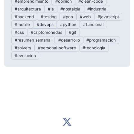
#emprendimiento
#opinion
#clean-code
#arquitectura
#ia
#nostalgia
#industria
#backend
#testing
#poo
#web
#javascript
#mobile
#devops
#python
#funcional
#css
#criptomonedas
#git
#resumen semanal
#desarrollo
#programacion
#solvers
#personal-software
#tecnologia
#evolucion