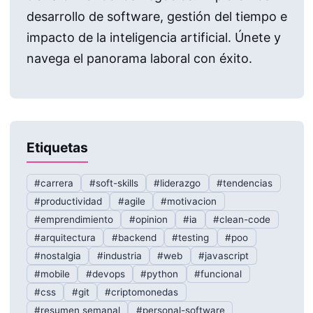
desarrollo de software, gestión del tiempo e
impacto de la inteligencia artificial. Únete y
navega el panorama laboral con éxito.
Etiquetas
#carrera
#soft-skills
#liderazgo
#tendencias
#productividad
#agile
#motivacion
#emprendimiento
#opinion
#ia
#clean-code
#arquitectura
#backend
#testing
#poo
#nostalgia
#industria
#web
#javascript
#mobile
#devops
#python
#funcional
#css
#git
#criptomonedas
#resumen semanal
#personal-software