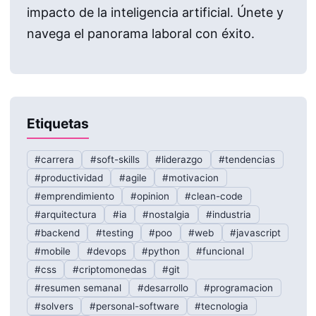
impacto de la inteligencia artificial. Únete y
navega el panorama laboral con éxito.
Etiquetas
#carrera
#soft-skills
#liderazgo
#tendencias
#productividad
#agile
#motivacion
#emprendimiento
#opinion
#clean-code
#arquitectura
#ia
#nostalgia
#industria
#backend
#testing
#poo
#web
#javascript
#mobile
#devops
#python
#funcional
#css
#criptomonedas
#git
#resumen semanal
#desarrollo
#programacion
#solvers
#personal-software
#tecnologia