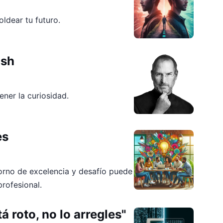
ldear tu futuro.
ish
ner la curiosidad.
es
rno de excelencia y desafío puede
profesional.
á roto, no lo arregles"