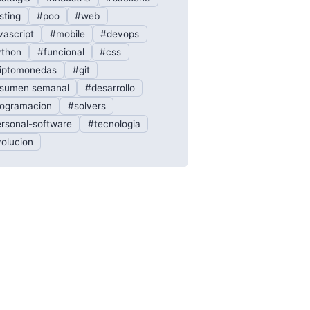
sting
#poo
#web
vascript
#mobile
#devops
thon
#funcional
#css
iptomonedas
#git
sumen semanal
#desarrollo
ogramacion
#solvers
rsonal-software
#tecnologia
olucion