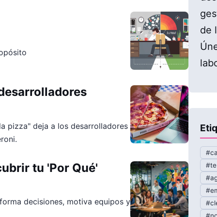
ges
de l
Úne
opósito
lab
 desarrolladores
a pizza" deja a los desarrolladores
Eti
roni.
#ca
ubrir tu 'Por Qué'
#te
#ag
#em
forma decisiones, motiva equipos y
#cl
#no