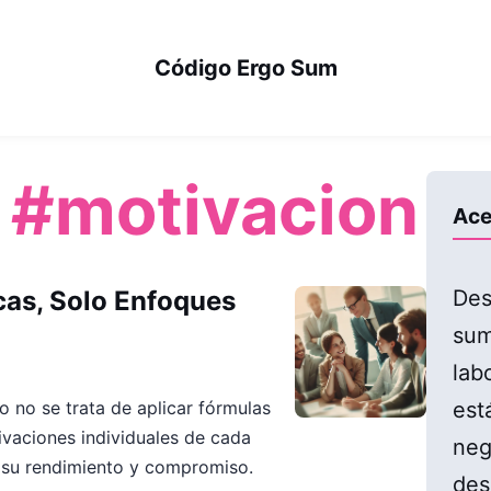
Código Ergo Sum
:
#motivacion
Ace
as, Solo Enfoques
Des
sum
lab
est
 no se trata de aplicar fórmulas
ivaciones individuales de cada
neg
 su rendimiento y compromiso.
des