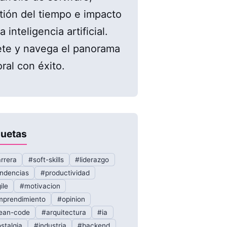
tión del tiempo e impacto
a inteligencia artificial.
te y navega el panorama
oral con éxito.
quetas
rrera
#soft-skills
#liderazgo
ndencias
#productividad
ile
#motivacion
prendimiento
#opinion
ean-code
#arquitectura
#ia
stalgia
#industria
#backend