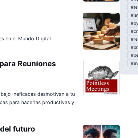
#te
#ja
#py
#cr
es en el Mundo Digital
#re
#pr
#pe
 para Reuniones
#ev
bajo ineficaces desmotivan a tu
icas para hacerlas productivas y
 del futuro