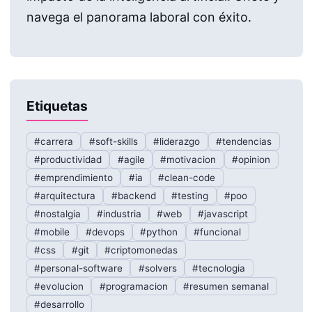
navega el panorama laboral con éxito.
Etiquetas
#carrera
#soft-skills
#liderazgo
#tendencias
#productividad
#agile
#motivacion
#opinion
#emprendimiento
#ia
#clean-code
#arquitectura
#backend
#testing
#poo
#nostalgia
#industria
#web
#javascript
#mobile
#devops
#python
#funcional
#css
#git
#criptomonedas
#personal-software
#solvers
#tecnologia
#evolucion
#programacion
#resumen semanal
#desarrollo