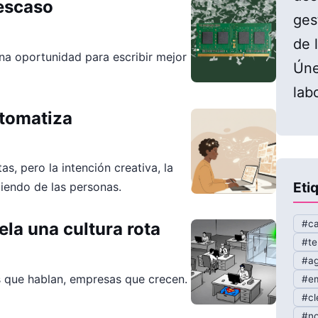
escaso
ges
de l
una oportunidad para escribir mejor
Úne
lab
utomatiza
s, pero la intención creativa, la
Eti
ciendo de las personas.
#ca
la una cultura rota
#te
#ag
 que hablan, empresas que crecen.
#em
#cl
#no