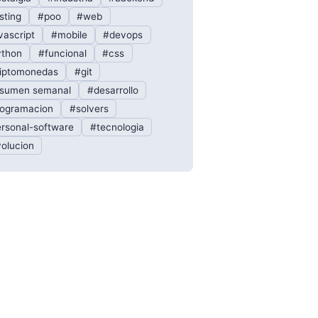
sting
#poo
#web
vascript
#mobile
#devops
thon
#funcional
#css
iptomonedas
#git
sumen semanal
#desarrollo
ogramacion
#solvers
rsonal-software
#tecnologia
olucion