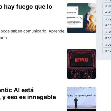
o hay fuego que lo
#te
#ja
#py
#cr
 pocos saben comunicarlo. Aprende
#re
arlo.
#pr
#pe
#ev
ntic AI está
, y eso es innegable