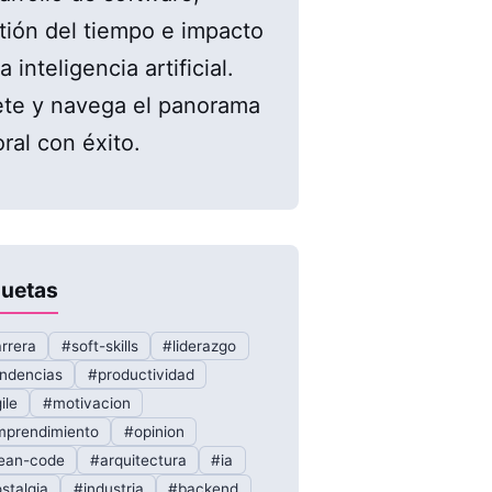
tión del tiempo e impacto
a inteligencia artificial.
te y navega el panorama
oral con éxito.
quetas
rrera
#soft-skills
#liderazgo
ndencias
#productividad
ile
#motivacion
prendimiento
#opinion
ean-code
#arquitectura
#ia
stalgia
#industria
#backend