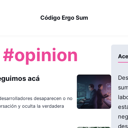
Código Ergo Sum
:
#opinion
Ace
seguimos acá
Des
sum
lab
s desarrolladores desaparecen o no
rsación y oculta la verdadera
est
neg
des