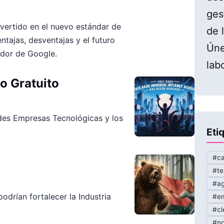
ges
vertido en el nuevo estándar de
de l
ntajas, desventajas y el futuro
Úne
dor de Google.
lab
o Gratuito
es Empresas Tecnológicas y los
Eti
#ca
#te
#ag
odrían fortalecer la Industria
#em
#cl
#no