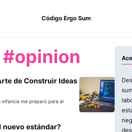
Código Ergo Sum
:
#opinion
Ace
Arte de Construir Ideas
Des
sum
lab
 infancia me preparó para el
est
neg
l nuevo estándar?
des