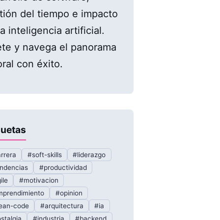
tión del tiempo e impacto
a inteligencia artificial.
te y navega el panorama
oral con éxito.
quetas
rrera
#soft-skills
#liderazgo
ndencias
#productividad
ile
#motivacion
prendimiento
#opinion
ean-code
#arquitectura
#ia
stalgia
#industria
#backend