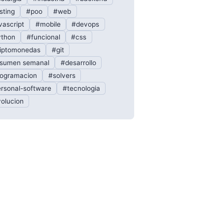
sting
#poo
#web
vascript
#mobile
#devops
thon
#funcional
#css
iptomonedas
#git
sumen semanal
#desarrollo
ogramacion
#solvers
rsonal-software
#tecnologia
olucion