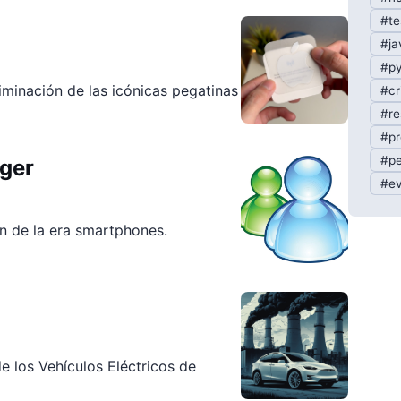
#te
#ja
#py
iminación de las icónicas pegatinas
#cr
#re
#pr
#pe
ger
#ev
ón de la era smartphones.
e los Vehículos Eléctricos de