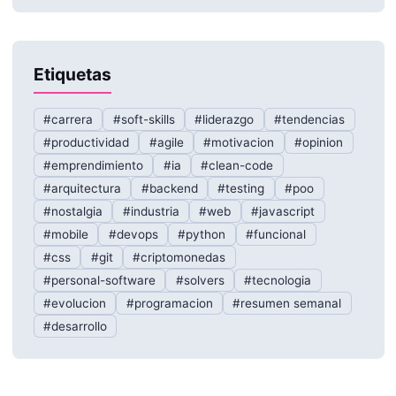
Etiquetas
#carrera
#soft-skills
#liderazgo
#tendencias
#productividad
#agile
#motivacion
#opinion
#emprendimiento
#ia
#clean-code
#arquitectura
#backend
#testing
#poo
#nostalgia
#industria
#web
#javascript
#mobile
#devops
#python
#funcional
#css
#git
#criptomonedas
#personal-software
#solvers
#tecnologia
#evolucion
#programacion
#resumen semanal
#desarrollo