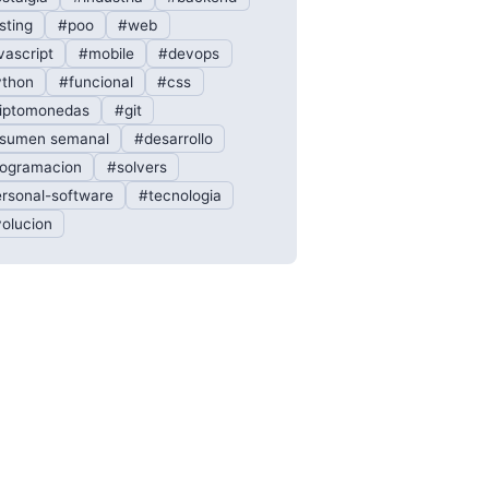
sting
#poo
#web
vascript
#mobile
#devops
thon
#funcional
#css
iptomonedas
#git
sumen semanal
#desarrollo
ogramacion
#solvers
rsonal-software
#tecnologia
olucion