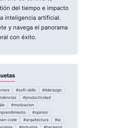
tión del tiempo e impacto
a inteligencia artificial.
te y navega el panorama
oral con éxito.
quetas
rrera
#soft-skills
#liderazgo
ndencias
#productividad
ile
#motivacion
prendimiento
#opinion
ean-code
#arquitectura
#ia
stalgia
#industria
#backend