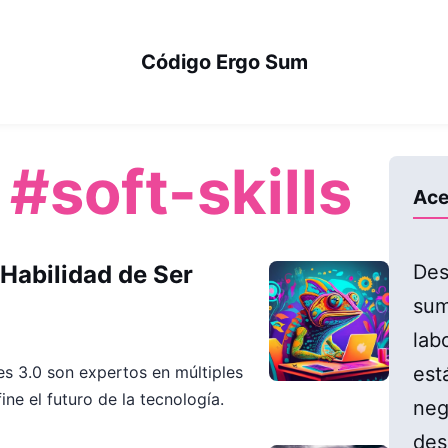
Código Ergo Sum
:
#soft-skills
Ace
Habilidad de Ser
Des
sum
lab
est
s 3.0 son expertos en múltiples
ne el futuro de la tecnología.
neg
des