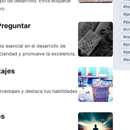
o de desarrollo: Evita etiquetar
#te
vo.
#ja
#py
Preguntar
#cr
#re
#pr
s esencial en el desarrollo de
#pe
 claridad y promueve la excelencia.
#ev
tajes
rcentajes y destaca tus habilidades
os