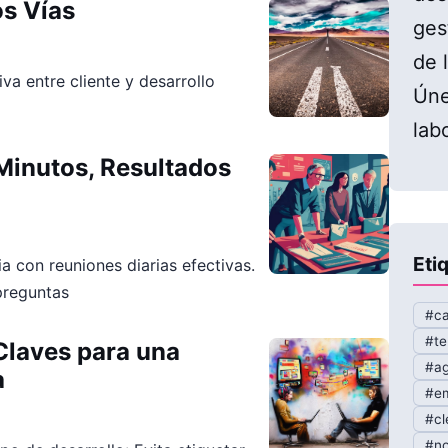
os Vías
ges
de l
a entre cliente y desarrollo
Úne
lab
Minutos, Resultados
Eti
ia con reuniones diarias efectivas.
preguntas
#ca
#te
 Claves para una
#ag
a
#em
#cl
#no