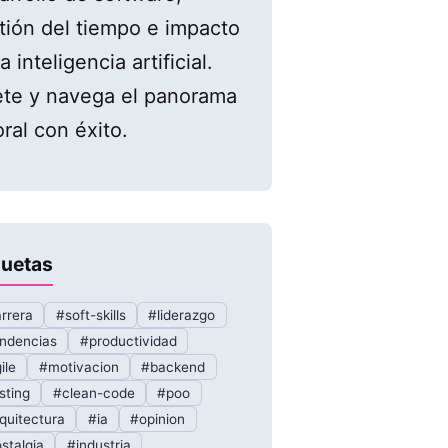
tión del tiempo e impacto
a inteligencia artificial.
te y navega el panorama
oral con éxito.
quetas
rrera
#soft-skills
#liderazgo
ndencias
#productividad
ile
#motivacion
#backend
sting
#clean-code
#poo
quitectura
#ia
#opinion
stalgia
#industria