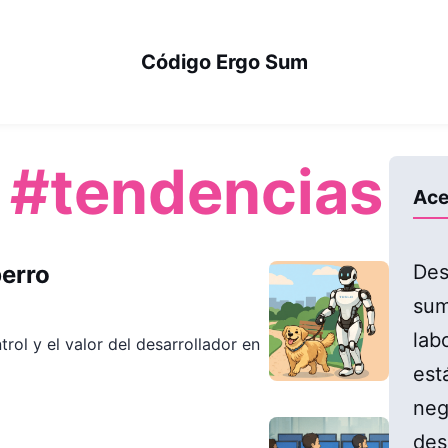
Código Ergo Sum
:
#tendencias
Ace
perro
Des
sum
lab
rol y el valor del desarrollador en
est
neg
des