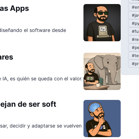
las Apps
#em
#ja
#py
diseñando el software desde
#fu
#re
#pe
ares
#te
#pr
IA, es quién se queda con el valor.
ejan de ser soft
ar, decidir y adaptarse se vuelven