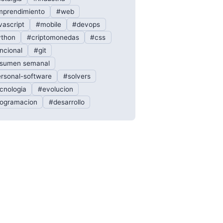
prendimiento
#web
vascript
#mobile
#devops
thon
#criptomonedas
#css
ncional
#git
sumen semanal
rsonal-software
#solvers
cnologia
#evolucion
ogramacion
#desarrollo