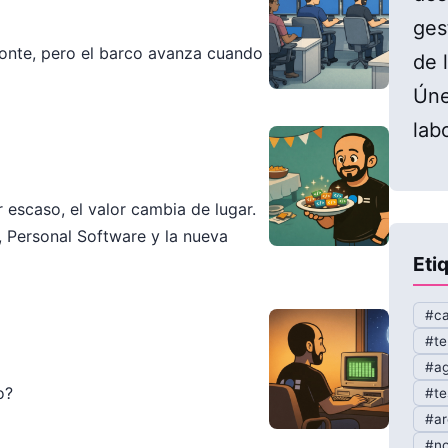
ges
zonte, pero el barco avanza cuando
de l
Úne
lab
escaso, el valor cambia de lugar.
, Personal Software y la nueva
Eti
#ca
#te
#ag
o?
#te
#ar
#no