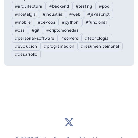
#arquitectura
#backend
#testing
#poo
#nostalgia
#industria
#web
#javascript
#mobile
#devops
#python
#funcional
#css
#git
#criptomonedas
#personal-software
#solvers
#tecnologia
#evolucion
#programacion
#resumen semanal
#desarrollo