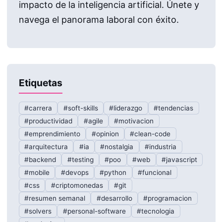
impacto de la inteligencia artificial. Únete y
navega el panorama laboral con éxito.
Etiquetas
#carrera
#soft-skills
#liderazgo
#tendencias
#productividad
#agile
#motivacion
#emprendimiento
#opinion
#clean-code
#arquitectura
#ia
#nostalgia
#industria
#backend
#testing
#poo
#web
#javascript
#mobile
#devops
#python
#funcional
#css
#criptomonedas
#git
#resumen semanal
#desarrollo
#programacion
#solvers
#personal-software
#tecnologia