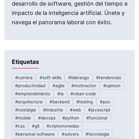
desarrollo de software, gestión del tiempo e
impacto de la inteligencia artificial. Únete y
navega el panorama laboral con éxito.
Etiquetas
#carrera
#soft-skills
#liderazgo
#tendencias
#productividad
#agile
#motivacion
#opinion
#emprendimiento
#ia
#clean-code
#arquitectura
#backend
#testing
#poo
#nostalgia
#industria
#web
#javascript
#mobile
#devops
#python
#funcional
#css
#git
#criptomonedas
#personal-software
#solvers
#tecnologia