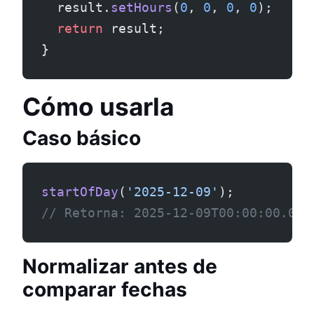
  result.
setHours
(
0
, 
0
, 
0
, 
0
);
  return
 result;
}
Cómo usarla
Caso básico
startOfDay
(
'2025-12-09'
);
// Retorna: 2025-12-09T00:00:00.000
Normalizar antes de
comparar fechas