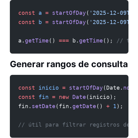
const
 a
 =
 startOfDay
(
'2025-12-09T15
const
 b
 =
 startOfDay
(
'2025-12-09T03
a.
getTime
() 
===
 b.
getTime
(); 
// tru
Generar rangos de consulta
const
 inicio
 =
 startOfDay
(Date.
now
(
const
 fin
 =
 new
 Date
(inicio);
fin.
setDate
(fin.
getDate
() 
+
 1
);
// útil para filtrar registros del 