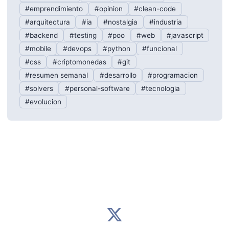
#emprendimiento
#opinion
#clean-code
#arquitectura
#ia
#nostalgia
#industria
#backend
#testing
#poo
#web
#javascript
#mobile
#devops
#python
#funcional
#css
#criptomonedas
#git
#resumen semanal
#desarrollo
#programacion
#solvers
#personal-software
#tecnologia
#evolucion