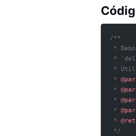
Códig
/**
 * Debo
 * `del
 * Útil
 * 
@par
 * 
@par
 * 
@par
 * 
@par
 * 
@ret
 */