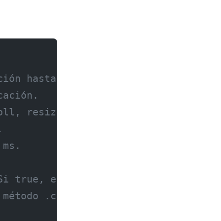
ción hasta que hayan pasado
cación.
oll, resize, input).
.
 ms.
Si true, ejecuta inmediatamente en la
 método .cancel() para cancelar ejecu