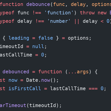
function
 debounce
(
func
, 
delay
, 
option
ypeof
 func 
!==
 'function'
) 
throw
 new
 
ypeof
 delay 
!==
 'number'
 ||
 delay 
<
 0
 { 
leading
 =
 false
 } 
=
 options;
imeoutId 
=
 null
;
astCallTime 
=
 0
;
 debounced
 =
 function
 (
...
args
) {
st
 now
 =
 Date.
now
();
st
 isFirstCall
 =
 lastCallTime 
===
 0
;
arTimeout
(timeoutId);