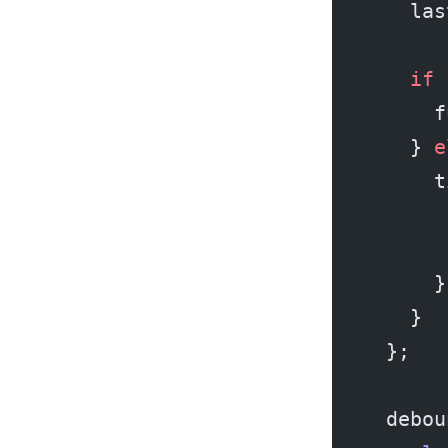
    las
    if
 
      f
    } 
e
      t
       
       
      }
    }
  };
  debou