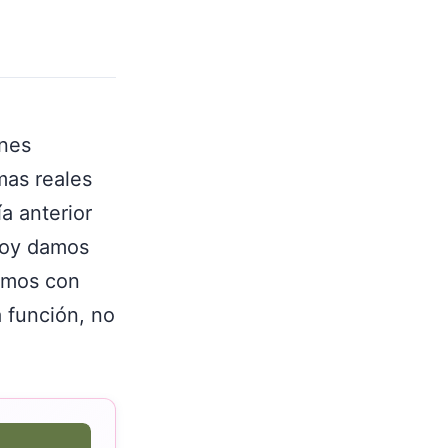
ones
mas reales
a anterior
Hoy damos
amos con
 función, no