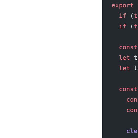
export
 
  if
 (
t
  if
 (
t
  const
  let
 t
  let
 l
  const
    con
    con
    cle