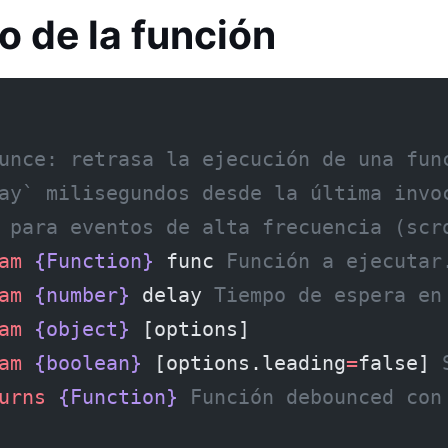
o de la función
unce: retrasa la ejecución de una fun
ay` milisegundos desde la última invo
 para eventos de alta frecuencia (scr
am
 {Function}
 func
 Función a ejecutar
am
 {number}
 delay
 Tiempo de espera en
am
 {object}
 [options]
am
 {boolean}
 [options.leading
=
false]
 
urns
 {Function}
 Función debounced con