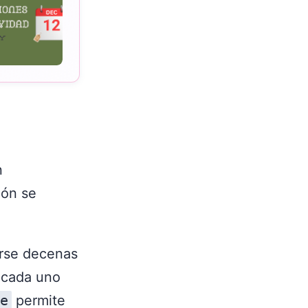
n
ión se
rse decenas
 cada uno
e
permite