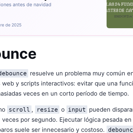
iones antes de navidad
bre de 2025
ounce
debounce
resuelve un problema muy común e
 web y scripts interactivos: evitar que una func
asiadas veces en un corto período de tiempo.
omo
scroll
,
resize
o
input
pueden dispara
e veces por segundo. Ejecutar lógica pesada en
paros suele ser innecesario y costoso.
debounc