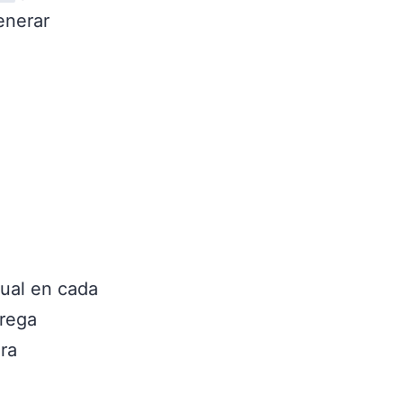
enerar
al en cada
grega
ra