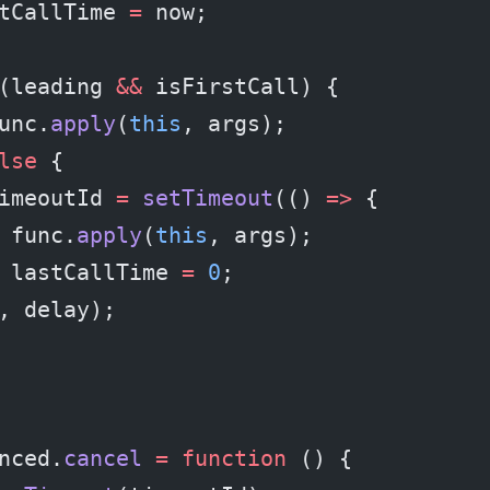
tCallTime 
=
 now;
(leading 
&&
 isFirstCall) {
unc.
apply
(
this
, args);
lse
 {
imeoutId 
=
 setTimeout
(() 
=>
 {
 func.
apply
(
this
, args);
 lastCallTime 
=
 0
;
, delay);
nced.
cancel
 =
 function
 () {