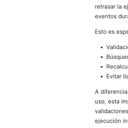
retrasar la 
eventos dur
Esto es espe
Validaci
Búsqued
Recalcul
Evitar l
A diferenci
uso, esta i
validacione
ejecución i