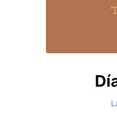
Día
L