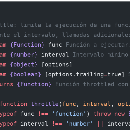
ttle: limita la ejecución de una func
nte el intervalo, llamadas adicionale
am
 {Function}
 func
 Función a ejecutar
am
 {number}
 interval
 Intervalo mínimo
am
 {object}
 [options]
am
 {boolean}
 [options.trailing
=
true]
 
urns
 {Function}
 Función throttled con
function
 throttle
(
func
, 
interval
, 
opt
ypeof
 func 
!==
 'function'
) 
throw
 new
 
ypeof
 interval 
!==
 'number'
 ||
 interv