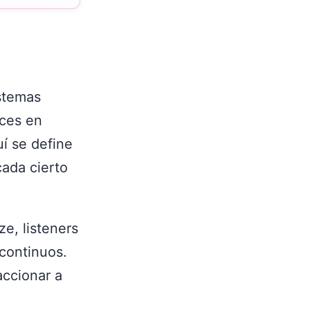
stemas
eces en
uí se define
cada cierto
ze, listeners
continuos.
accionar a