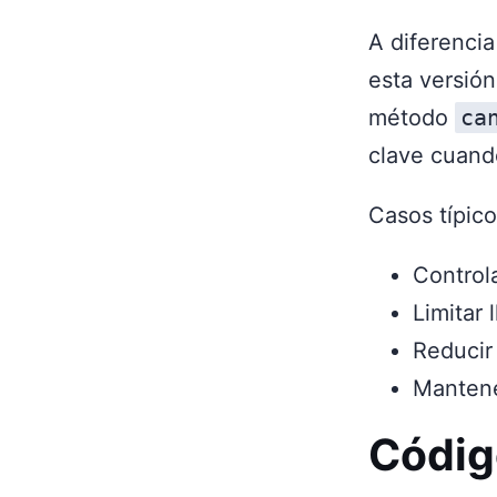
A diferenci
esta versió
método
ca
clave cuand
Casos típico
Controla
Limitar
Reducir
Mantene
Códig