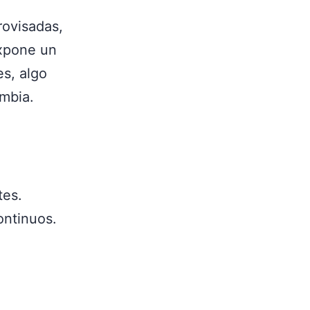
rovisadas,
expone un
s, algo
mbia.
tes.
ontinuos.