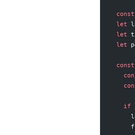
  const
  let
 l
  let
 t
  let
 p
  const
    con
    con
    if
 
      l
      f