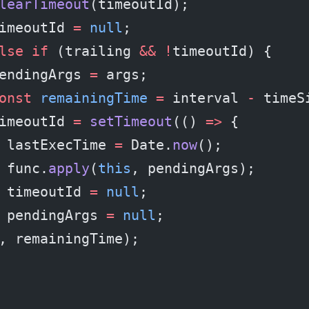
learTimeout
(timeoutId);
imeoutId 
=
 null
;
lse
 if
 (trailing 
&&
 !
timeoutId) {
endingArgs 
=
 args;
onst
 remainingTime
 =
 interval 
-
 timeS
imeoutId 
=
 setTimeout
(() 
=>
 {
 lastExecTime 
=
 Date.
now
();
 func.
apply
(
this
, pendingArgs);
 timeoutId 
=
 null
;
 pendingArgs 
=
 null
;
, remainingTime);