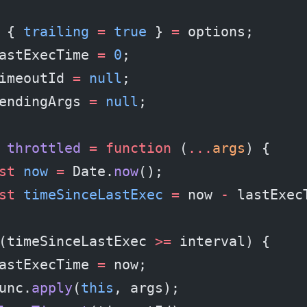
 { 
trailing
 =
 true
 } 
=
 options;
astExecTime 
=
 0
;
imeoutId 
=
 null
;
endingArgs 
=
 null
;
 throttled
 =
 function
 (
...
args
) {
st
 now
 =
 Date.
now
();
st
 timeSinceLastExec
 =
 now 
-
 lastExec
(timeSinceLastExec 
>=
 interval) {
astExecTime 
=
 now;
unc.
apply
(
this
, args);