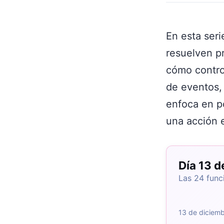
En esta ser
resuelven p
cómo control
de eventos, 
enfoca en po
una acción 
Día 13 
Las 24 func
13 de diciem