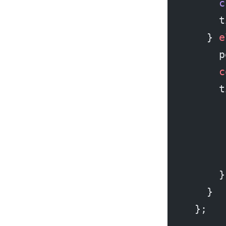
      c
      t
    } 
e
      p
      c
      t
       
       
       
       
      }
    }
  };