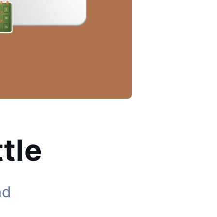
ttle
ad