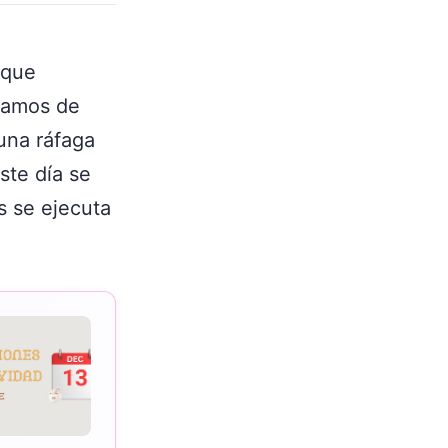
 que
blamos de
 una ráfaga
ste día se
s se ejecuta