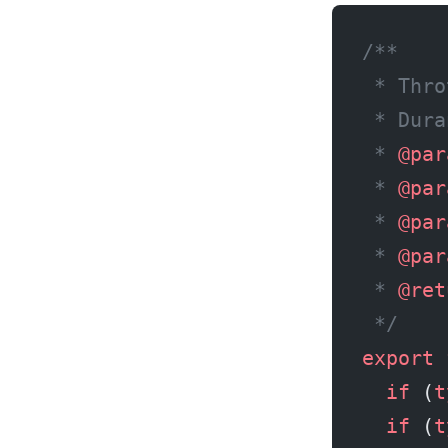
/**
 * Thro
 * Dura
 * 
@par
 * 
@par
 * 
@par
 * 
@par
 * 
@ret
 */
export
 
  if
 (
t
  if
 (
t