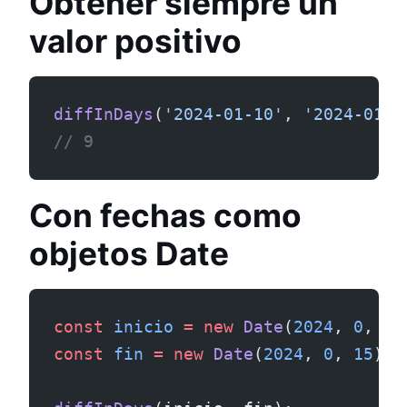
Obtener siempre un
valor positivo
diffInDays
(
'2024-01-10'
, 
'2024-01-0
// 9
Con fechas como
objetos Date
const
 inicio
 =
 new
 Date
(
2024
, 
0
, 
1
)
const
 fin
 =
 new
 Date
(
2024
, 
0
, 
15
);