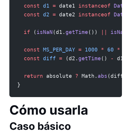
  const
 d1
 =
 date1 
instanceof
 Date
 
  const
 d2
 =
 date2 
instanceof
 Date
 
  if
 (
isNaN
(d1.
getTime
()) 
||
 isNaN
(
  const
 MS_PER_DAY
 =
 1000
 *
 60
 *
 60
  const
 diff
 =
 (d2.
getTime
() 
-
 d1.
g
  return
 absolute 
?
 Math.
abs
(diff) 
}
Cómo usarla
Caso básico