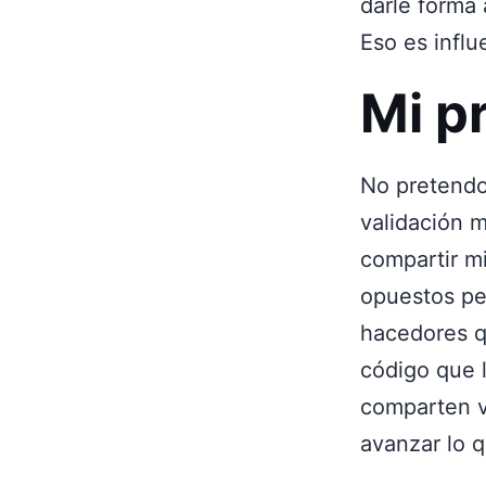
darle forma
Eso es infl
Mi p
No pretendo
validación m
compartir m
opuestos pe
hacedores q
código que 
comparten v
avanzar lo 