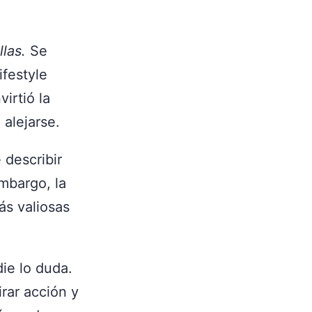
llas.
Se
ifestyle
irtió la
 alejarse.
 describir
embargo, la
ás valiosas
ie lo duda.
rar acción y