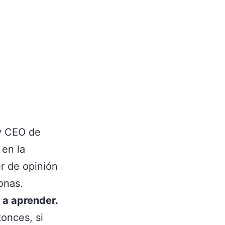
 y CEO de
 en la
er de opinión
onas.
 a aprender.
tonces, si