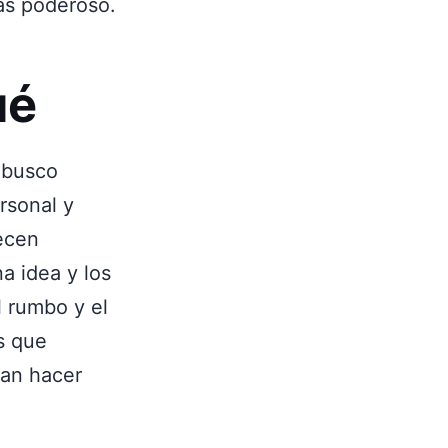
ás poderoso.
ué
 busco
rsonal y
ecen
a idea y los
l rumbo y el
s que
dan hacer