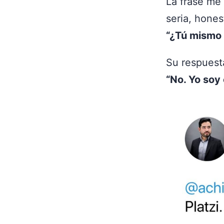
La frase me
seria, hones
“¿Tú mismo n
Su respuesta
“No. Yo soy 