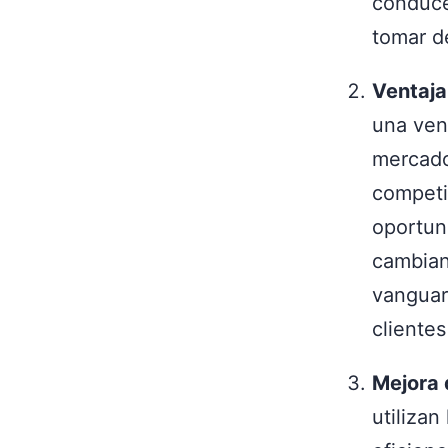
conduce
tomar d
Ventaja
una ven
mercado,
competi
oportun
cambian
vanguar
cliente
Mejora 
utilizan