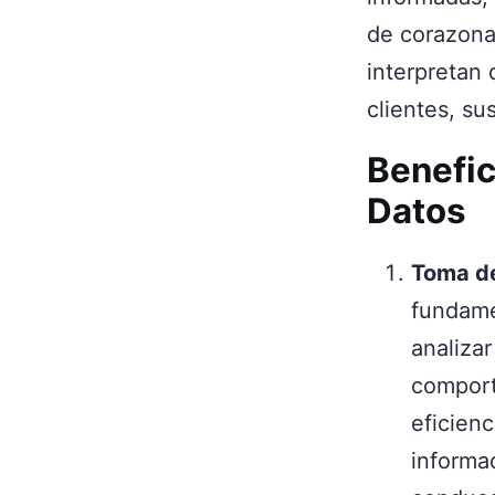
de corazonad
interpretan
clientes, su
Benefic
Datos
Toma de
fundame
analizar
comport
eficienc
informa