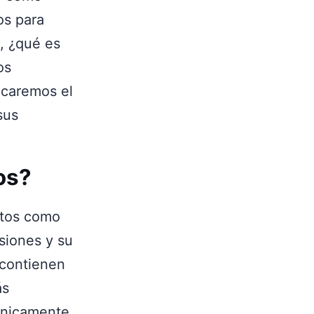
os para
, ¿qué es
os
ficaremos el
sus
os?
atos como
siones y su
 contienen
ás
únicamente