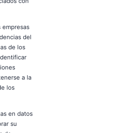
ciados con
s empresas
ndencias del
ias de los
dentificar
ciones
enerse a la
e los
as en datos
orar su