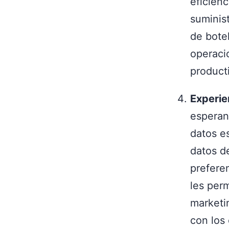
eficienc
suminist
de botel
operaci
product
Experie
esperan
datos es
datos d
prefere
les per
marketi
con los 