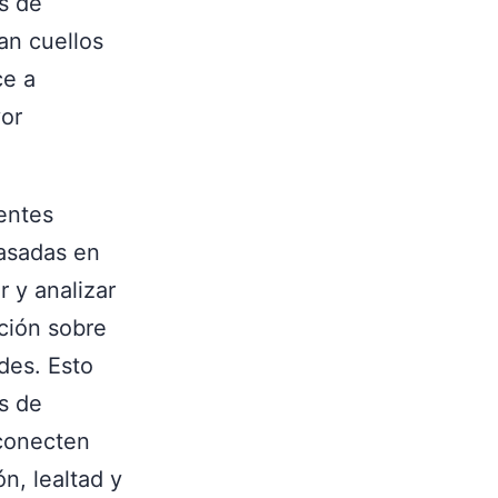
as de
can cuellos
ce a
yor
entes
basadas en
r y analizar
ción sobre
des. Esto
s de
 conecten
n, lealtad y