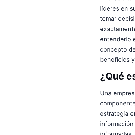
líderes en s
tomar decisi
exactament
entenderlo e
concepto de
beneficios 
¿Qué e
Una empresa
componente 
estrategia 
información
informadas,