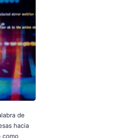
alabra de
esas hacia
o como