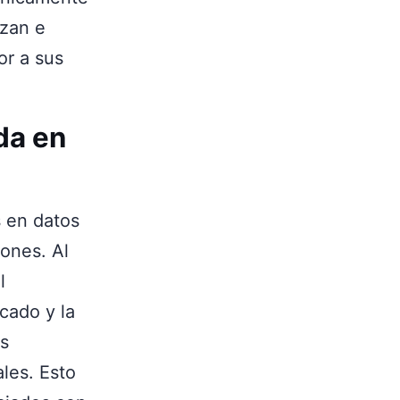
izan e
or a sus
da en
 en datos
ones. Al
l
cado y la
es
les. Esto