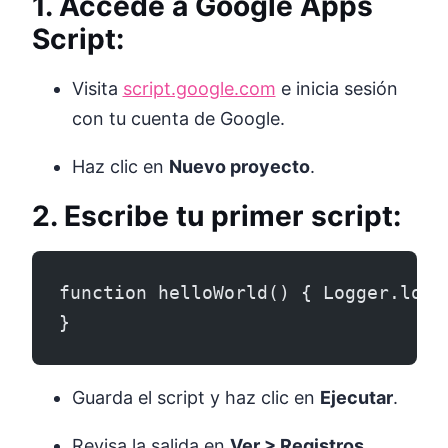
1. Accede a Google Apps
Script:
Visita
script.google.com
e inicia sesión
con tu cuenta de Google.
Haz clic en
Nuevo proyecto
.
2. Escribe tu primer script:
function helloWorld() { Logger.log(
}
Guarda el script y haz clic en
Ejecutar
.
Revisa la salida en
Ver > Registros
.