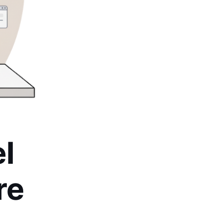
el
re