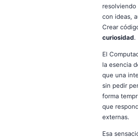
resolviendo 
con ideas, 
Crear código
curiosidad
.
El Computad
la esencia 
que una int
sin pedir pe
forma tempr
que respond
externas.
Esa sensaci