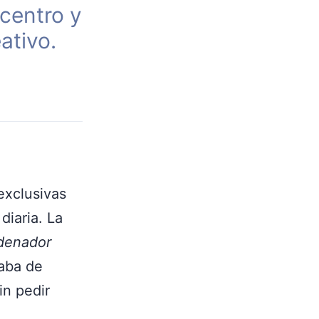
centro y
ativo.
exclusivas
diaria. La
denador
laba de
in pedir