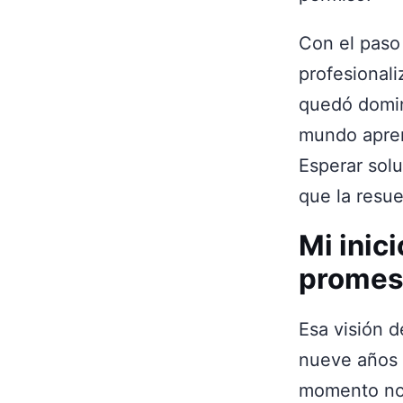
Con el paso 
profesionali
quedó domin
mundo apren
Esperar solu
que la resu
Mi inic
promes
Esa visión 
nueve años 
momento no 