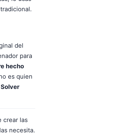
tradicional.
ginal del
denador para
re hecho
 no es quien
l
Solver
 crear las
as necesita.