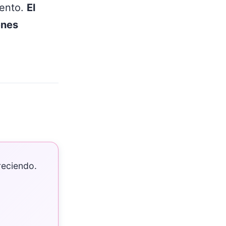
iento.
El
enes
reciendo.