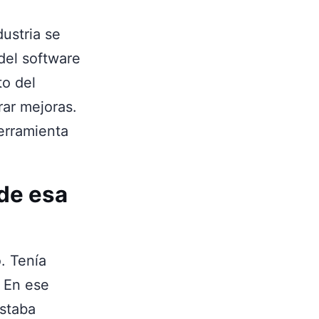
dustria se
 del software
to del
ar mejoras.
herramienta
 de esa
. Tenía
 En ese
Estaba