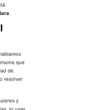
stá
lara
.
l
 hablamos
ersona que
dad de
o resolver
quieres y
as, lo usas