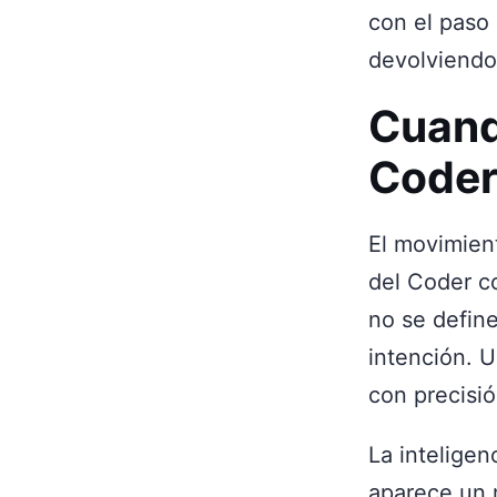
con el paso 
devolviendo
Cuand
Code
El movimien
del Coder c
no se define
intención. U
con precisió
La inteligen
aparece un m