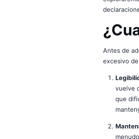
declaracione
¿Cua
Antes de ad
excesivo de
Legibili
vuelve d
que difi
manteng
Manteni
menudo 