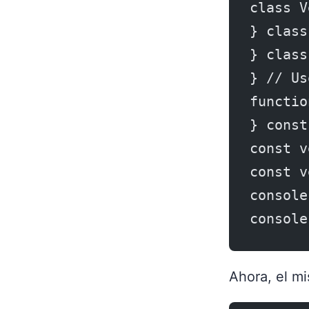
class V
} class
} class
} // Us
functio
} const
const v
const v
console
console
Ahora, el m