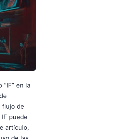
“IF” en la
 de
 flujo de
s IF puede
e artículo,
uso de las