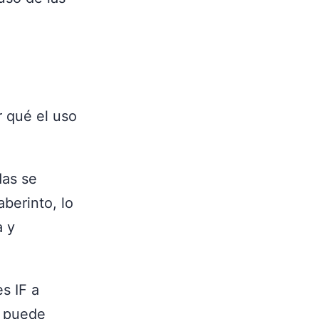
 qué el uso
das se
berinto, lo
a y
s IF a
s puede