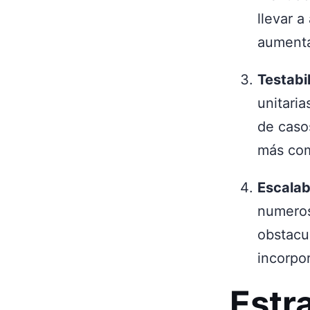
llevar a
aumenta
Testabi
unitari
de caso
más com
Escalab
numeros
obstacul
incorpo
Estra