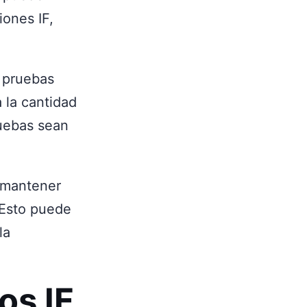
iones IF,
e pruebas
 la cantidad
ruebas sean
 mantener
 Esto puede
la
os IF