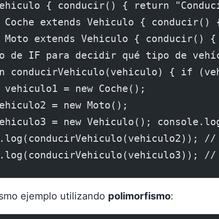
ehiculo { conducir() { return "Conduc
 Coche extends Vehiculo { conducir() 
 Moto extends Vehiculo { conducir() {
o de IF para decidir qué tipo de vehí
n conducirVehiculo(vehiculo) { if (ve
 vehiculo1 = new Coche();
ehiculo2 = new Moto();
ehiculo3 = new Vehiculo(); console.lo
.log(conducirVehiculo(vehiculo2)); //
.log(conducirVehiculo(vehiculo3)); //
ismo ejemplo utilizando
polimorfismo
: