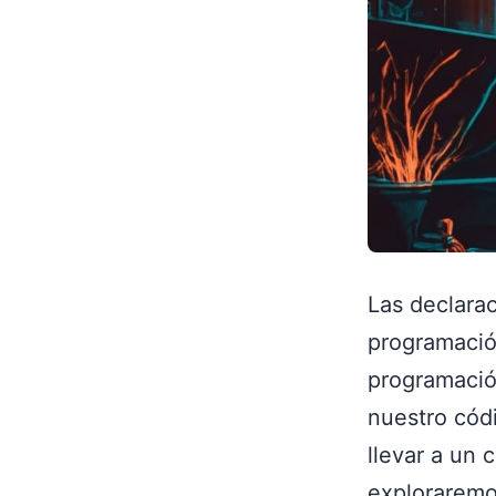
Las declara
programació
programación
nuestro cód
llevar a un 
exploraremos