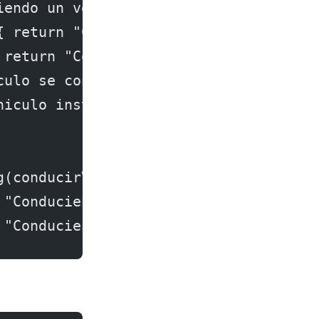
iendo un vehículo"; }
{ return "Conduciendo un coche"; }
 return "Conduciendo una moto"; }
culo se conduce
hiculo instanceof Coche) { return "Co
g(conducirVehiculo(vehiculo1)); // "C
 "Conduciendo una moto"
 "Conduciendo un vehículo"