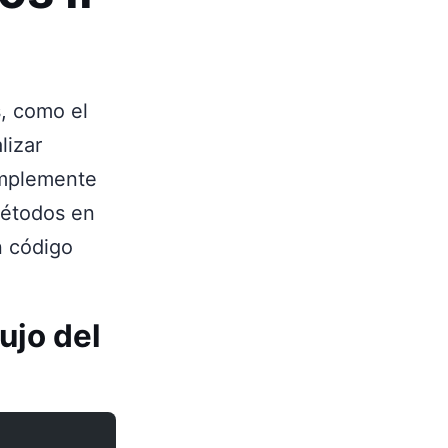
s, como el
lizar
 implemente
métodos en
n código
ujo del