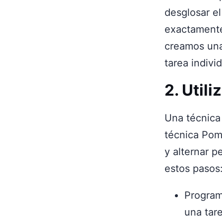
desglosar el
exactamente
creamos una
tarea indivi
2. Util
Una técnica 
técnica Pomo
y alternar p
estos pasos
Program
una tar