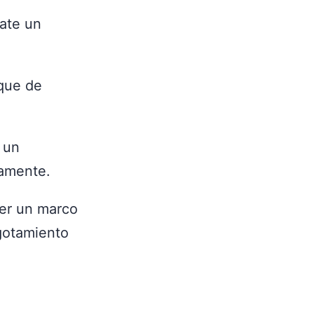
ate un
oque de
 un
tamente.
cer un marco
gotamiento