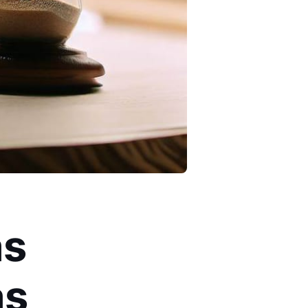
ás
as