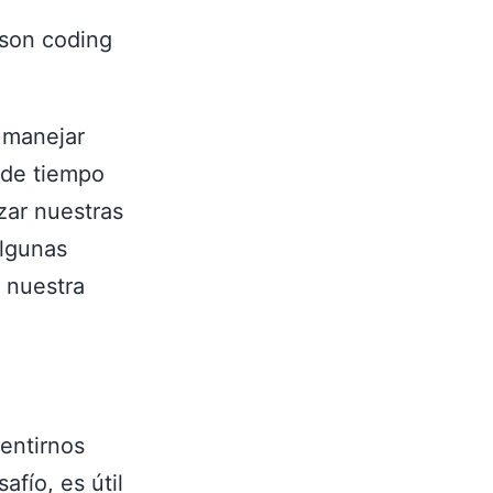
rson coding
 manejar
 de tiempo
zar nuestras
algunas
 nuestra
sentirnos
fío, es útil