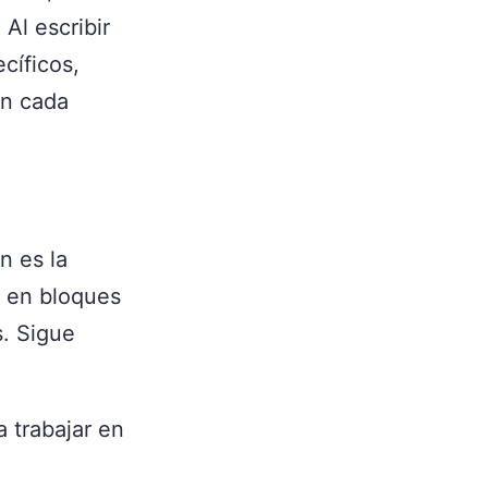
Al escribir
cíficos,
en cada
n es la
o en bloques
s. Sigue
 trabajar en