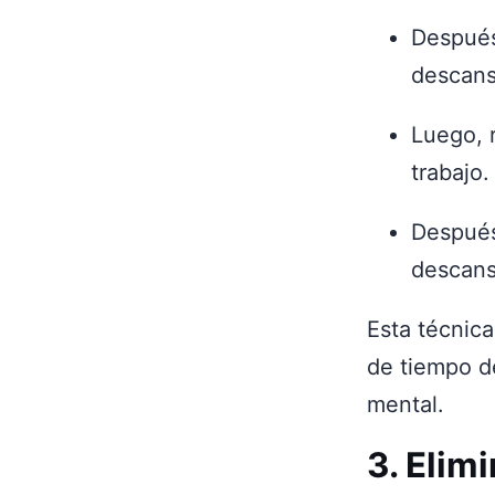
Después
descans
Luego, 
trabajo.
Después
descans
Esta técnic
de tiempo d
mental.
3. Elim