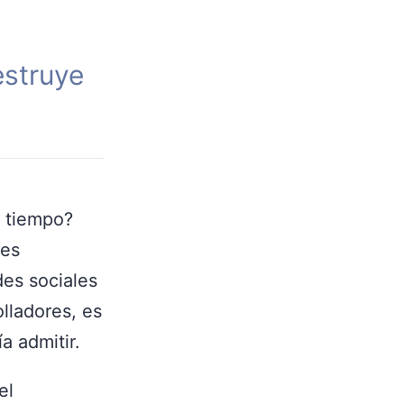
estruye
o tiempo?
des
des sociales
lladores, es
a admitir.
el