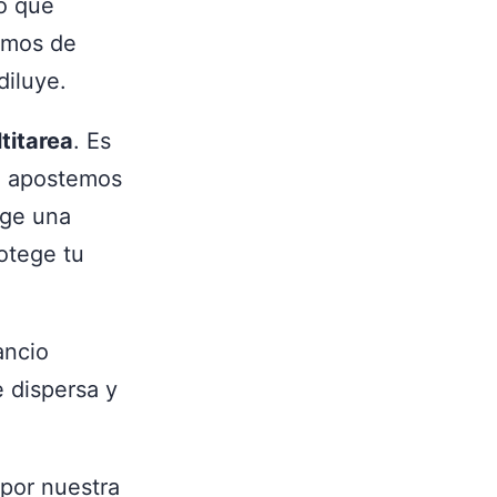
lo que
amos de
diluye.
titarea
. Es
r, apostemos
ige una
otege tu
ancio
 dispersa y
 por nuestra