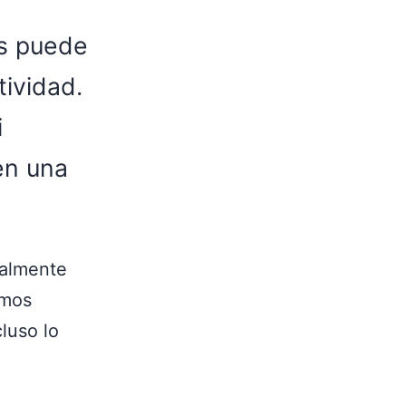
as puede
ividad.
i
en una
ialmente
omos
cluso lo