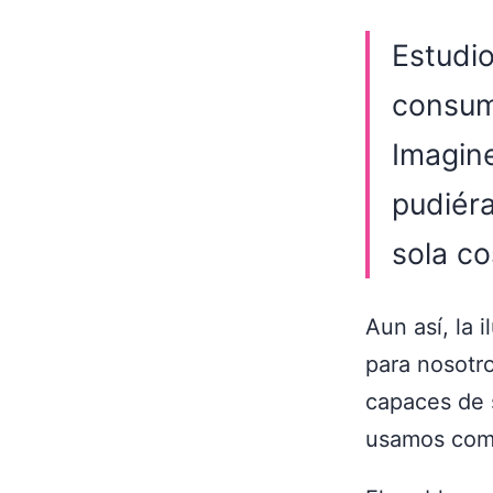
Estudi
consum
Imagin
pudiér
sola co
Aun así, la 
para nosotr
capaces de s
usamos como