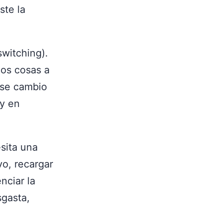
ste la
switching).
os cosas a
ese cambio
 y en
sita una
vo, recargar
nciar la
sgasta,