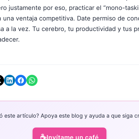
ro justamente por eso, practicar el “mono-task
n una ventaja competitiva. Date permiso de con
a a la vez. Tu cerebro, tu productividad y tus p
adecer.
ó este artículo? Apoya este blog y ayuda a que siga c
☕
Invítame un café