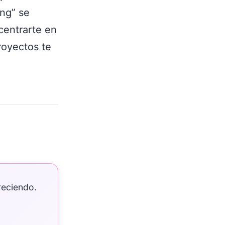
ing” se
centrarte en
royectos te
reciendo.