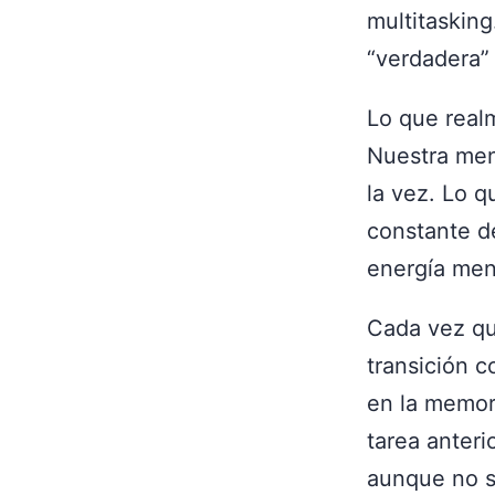
multitasking
“verdadera” 
Lo que realm
Nuestra men
la vez. Lo q
constante de
energía men
Cada vez qu
transición c
en la memori
tarea anter
aunque no s