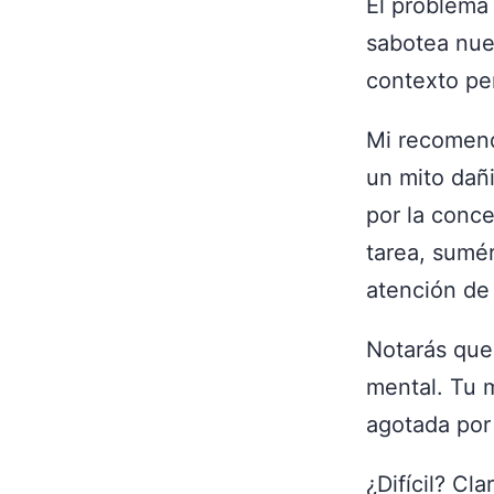
El problema
sabotea nue
contexto pe
Mi recomend
un mito dañ
por la conce
tarea, sumér
atención de 
Notarás que
mental. Tu 
agotada por
¿Difícil? Cl