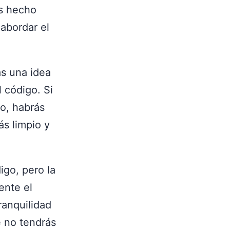
as hecho
abordar el
s una idea
 código. Si
no, habrás
s limpio y
igo, pero la
ente el
ranquilidad
e no tendrás