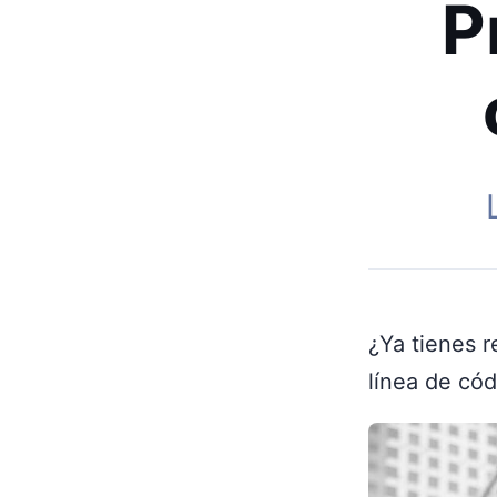
P
¿Ya tienes r
línea de cód