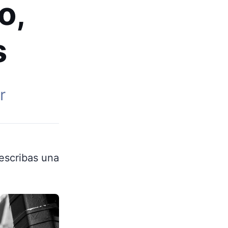
o,
s
r
 escribas una