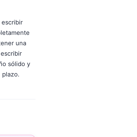
escribir
pletamente
tener una
escribir
ño sólido y
 plazo.