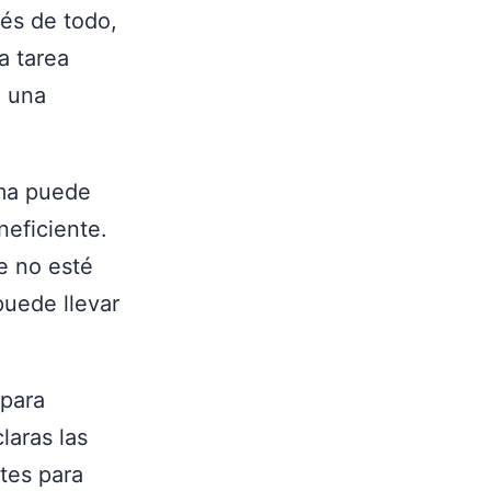
és de todo,
a tarea
e una
ema puede
neficiente.
ue no esté
puede llevar
 para
laras las
ites para