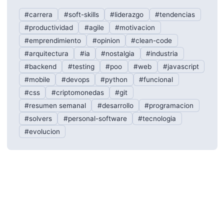
#carrera
#soft-skills
#liderazgo
#tendencias
#productividad
#agile
#motivacion
#emprendimiento
#opinion
#clean-code
#arquitectura
#ia
#nostalgia
#industria
#backend
#testing
#poo
#web
#javascript
#mobile
#devops
#python
#funcional
#css
#criptomonedas
#git
#resumen semanal
#desarrollo
#programacion
#solvers
#personal-software
#tecnologia
#evolucion