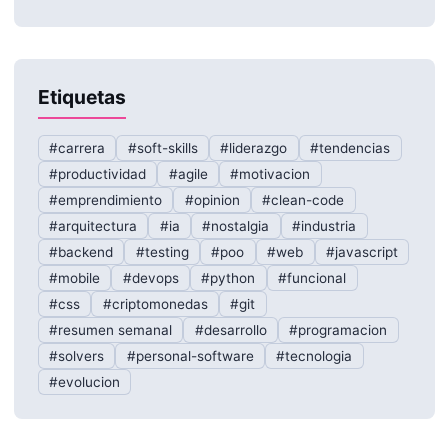
Etiquetas
#carrera
#soft-skills
#liderazgo
#tendencias
#productividad
#agile
#motivacion
#emprendimiento
#opinion
#clean-code
#arquitectura
#ia
#nostalgia
#industria
#backend
#testing
#poo
#web
#javascript
#mobile
#devops
#python
#funcional
#css
#criptomonedas
#git
#resumen semanal
#desarrollo
#programacion
#solvers
#personal-software
#tecnologia
#evolucion